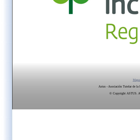
Mapa
Astus - Asociación Tutelar de la
© Copyright ASTUS. All