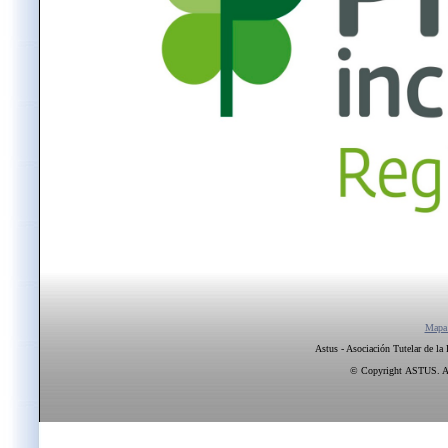
Mapa
Astus - Asociación Tutelar de la
© Copyright ASTUS. All