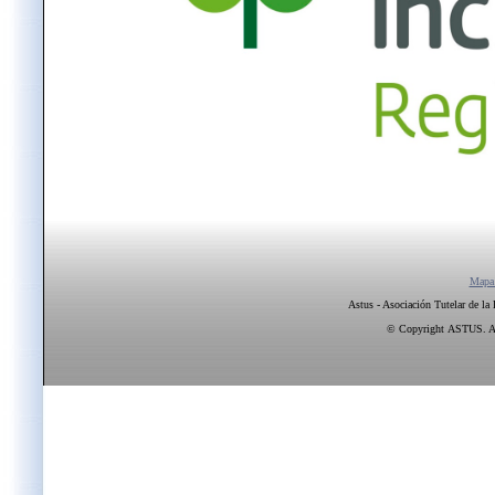
Mapa
Astus - Asociación Tutelar de la
© Copyright ASTUS. All