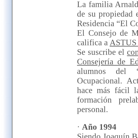
La familia Arnal
de su propiedad e
Residencia “El Co
El Consejo de M
califica a
ASTUS “
Se suscribe el
co
Consejería de E
alumnos del “
Ocupacional. Ac
hace más fácil l
formación prel
personal.
·
Año 1994
Siendo Joaquín Ba