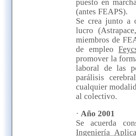
puesto en marcha
(antes FEAPS).
Se crea junto a 
lucro (Astrapac
miembros de FEAP
de empleo
Feyc
promover la forma
laboral de las p
parálisis cerebr
cualquier modalid
al colectivo.
·
Año 2001
Se acuerda con
Ingeniería Aplic