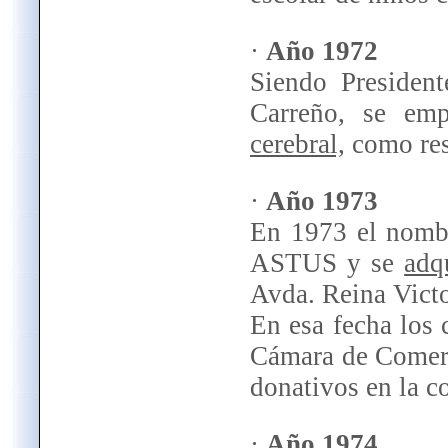
·
Año 1972
Siendo Presiden
Carreño, se emp
cerebral,
como res
·
Año 1973
En 1973 el nombr
ASTUS y se
adq
Avda. Reina Victo
En esa fecha los 
Cámara de Comerc
donativos en la c
·
Año 1974