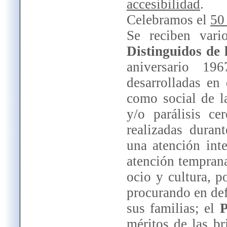
accesibilidad
.
Celebramos el
50
Se reciben var
Distinguidos de
aniversario 19
desarrolladas en 
como social de l
y/o parálisis ce
realizadas duran
una atención int
atención temprana
ocio y cultura, 
procurando en def
sus familias; el
P
méritos de las br