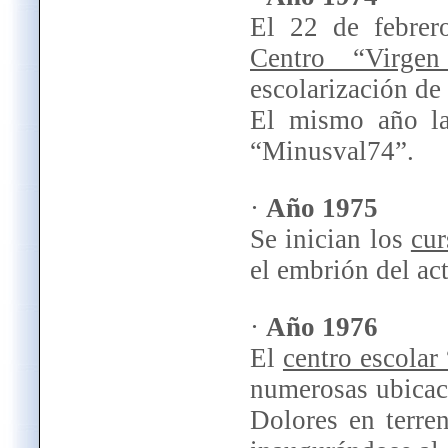
El 22 de febrer
Centro “Virge
escolarización de 
El mismo año la
“Minusval74”.
·
Año 1975
Se inician los
cur
el embrión del a
·
Año 1976
El
centro escolar
numerosas ubicaci
Dolores en terre