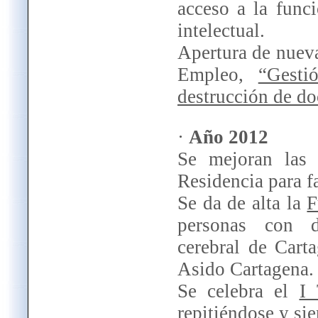
acceso a la func
intelectual.
Apertura de nueva
Empleo,
“Gesti
destrucción de d
·
Año 2012
Se mejoran las 
Residencia para fa
Se da de alta la
F
personas con di
cerebral de Cart
Asido Cartagena.
Se celebra el
I 
repitiéndose y sie