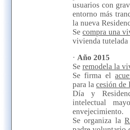
usuarios con gra
entorno más tran
la nueva Residen
Se
compra una vi
vivienda tutelada
·
Año 2015
Se
remodela la vi
Se firma el
acue
para la
cesión de 
Día y Residenc
intelectual m
envejecimiento.
Se organiza la
R
padre voluntario 