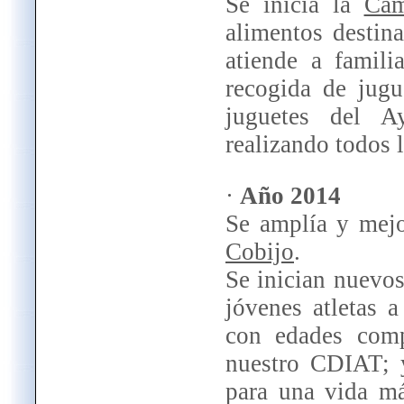
Se inicia la
Cam
alimentos destin
atiende a famili
recogida de jugu
juguetes del A
realizando todos 
·
Año 2014
Se amplía y mej
Cobijo
.
Se inician nuevo
jóvenes atletas 
con edades comp
nuestro CDIAT; 
para una vida má