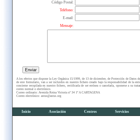
Código Postal:
Teléfono:
E-mail:
Mensaje:
Enviar
A los efectos que dispone la Ley Orgánica 15/1999, de 13 de diciembre, de Protección de Datos de
de este formulario, van a ser incluidos en nuestro fichero creado bajo la responsabilidad de la ent
concierne recopilada en nuestro fichero, rectificarla de ser errónea o cancelarla, oponerse a su tra
correo normal o electrónico.
Correo ordinario: Avenida Reina Victoria nº 34 1º A CARTAGENA
Correo electrónico: astus@astus.org
Inicio
Asociación
Centros
Servicios