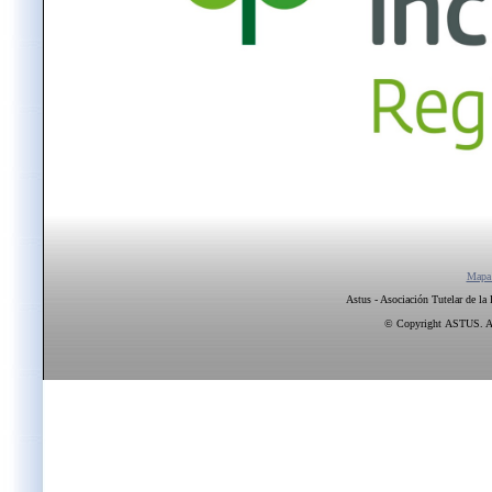
Mapa
Astus - Asociación Tutelar de la
© Copyright ASTUS. All